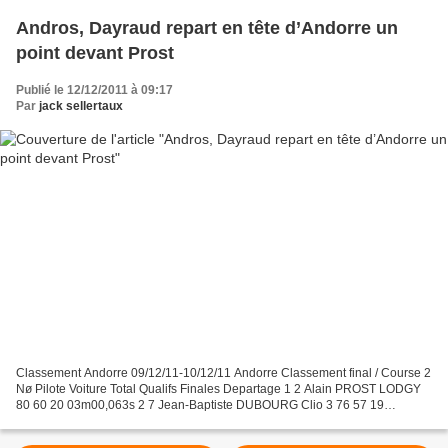
Andros, Dayraud repart en tête d’Andorre un
point devant Prost
Publié le 12/12/2011 à 09:17
Par
jack sellertaux
Classement Andorre 09/12/11-10/12/11 Andorre Classement final / Course 2
Nø Pilote Voiture Total Qualifs Finales Departage 1 2 Alain PROST LODGY
80 60 20 03m00,063s 2 7 Jean-Baptiste DUBOURG Clio 3 76 57 19
03m02,390s 3 4 Olivier PANIS Fabia 74 55 19...