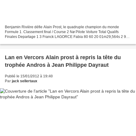
Benjamin Rivière défie Alain Prost, le quadruple champion du monde
Formule 1. Classement final / Course 2 Nø Pilote Voiture Total Qualifs
Finales Departage 1 3 Franck LAGORCE Fabia 80 60 20 01m29,564s 2 9
Benjamin RIVIERE Fabia 77 57 20 01m29,566s 3 5...
Lan en Vercors Alain prost à repris la tête du
trophée Andros à Jean Philippe Dayraut
Publié le 15/01/2012 à 19:40
Par
jack sellertaux