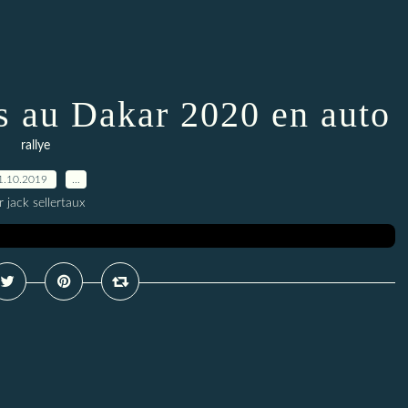
és au Dakar 2020 en auto
rallye
1.10.2019
…
r jack sellertaux