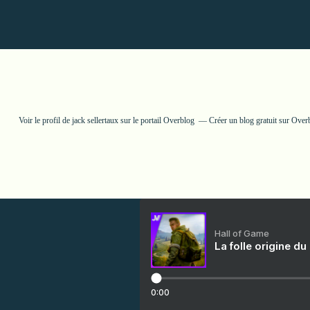
Voir le profil de
jack sellertaux
sur le portail Overblog
Créer un blog gratuit sur Over
Hall of Game
La folle origine du
0:00