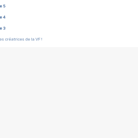
e 5
e 4
e 3
s créatrices de la VF !
e 2
e 1
e Mektoub My Love arrive enfin ! Rencontre avec Shaïn Boumedine et Sal
i : après Toni en famille
elle réalise le bouleversant Dites lui que je l'aime
ais ! Rencontre autour de Vie privée de Rebecca Zlotowski
 de Marguerite, Grave... Rencontre avec Ella Rumpf
 Les Rêveurs, un film intime sur la santé mentale