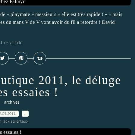
de « playmate » messieurs « elle est très rapide ! » « mais
res du mans V de V vont avoir du fil a retordre ! David
Lire la suite
utique 2011, le déluge
es essaies !
archives
9.04.2011
…
r jack sellertaux