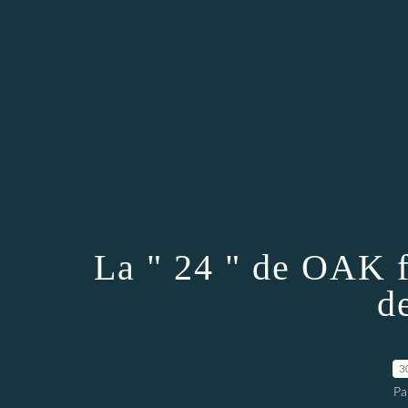
La " 24 " de OAK f
d
3
Pa