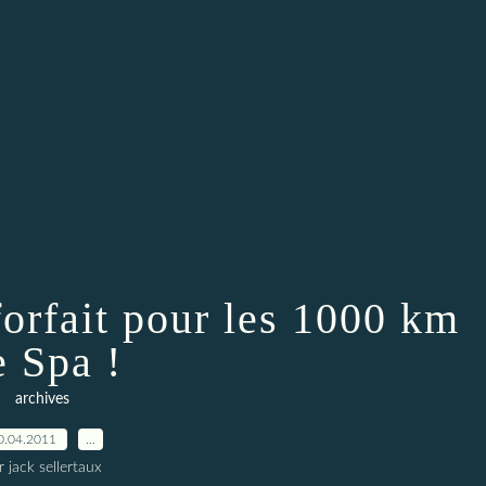
orfait pour les 1000 km
e Spa !
archives
0.04.2011
…
r jack sellertaux