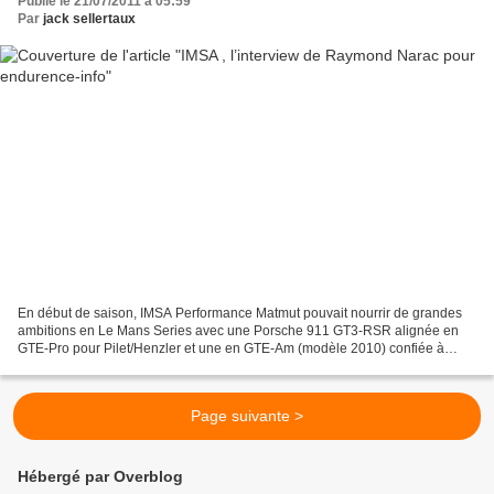
Publié le 21/07/2011 à 05:59
Par
jack sellertaux
En début de saison, IMSA Performance Matmut pouvait nourrir de grandes
ambitions en Le Mans Series avec une Porsche 911 GT3-RSR alignée en
GTE-Pro pour Pilet/Henzler et une en GTE-Am (modèle 2010) confiée à
Narac/Armindo. Malheureusement, le départ des...
Page suivante >
Hébergé par Overblog