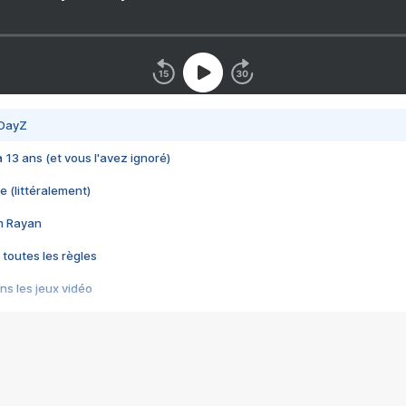
 DayZ
 a 13 ans (et vous l'avez ignoré)
e (littéralement)
im Rayan
 toutes les règles
s les jeux vidéo
us choquant de Rockstar ? - Le scandale BULLY
e plus moche de Steam
du RÊVE tourne au CAUCHEMAR