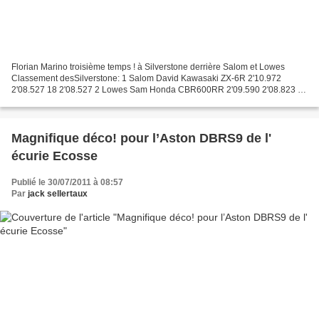
Florian Marino troisième temps ! à Silverstone derrière Salom et Lowes
Classement desSilverstone: 1 Salom David Kawasaki ZX-6R 2'10.972
2'08.527 18 2'08.527 2 Lowes Sam Honda CBR600RR 2'09.590 2'08.823 31
2'08.823 3 Marino Florian Honda CBR600RR 2'11.181...
Magnifique déco! pour l’Aston DBRS9 de l'
écurie Ecosse
Publié le 30/07/2011 à 08:57
Par
jack sellertaux