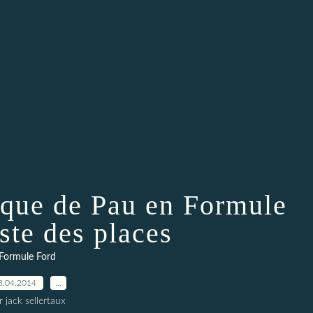
ique de Pau en Formule
este des places
Formule Ford
8.04.2014
…
r jack sellertaux