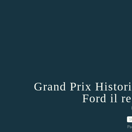
Grand Prix Histor
Ford il r
1
Pa