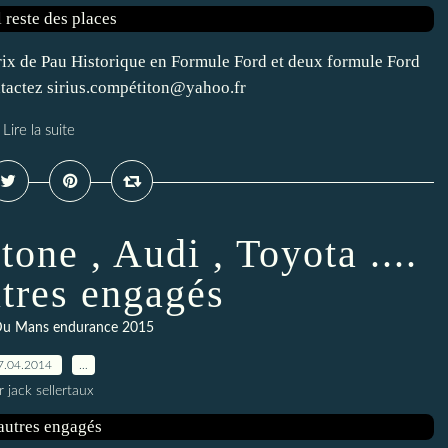
rix de Pau Historique en Formule Ford et deux formule Ford
ontactez sirius.compétiton@yahoo.fr
Lire la suite
tone , Audi , Toyota ....
utres engagés
Du Mans endurance 2015
7.04.2014
…
r jack sellertaux