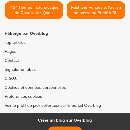
< 24 Heures motonautique
Fast and Furious 5, l’action
de Rouen : les Quais
se passe au Brésil à Rio
s’agitent
Janeiro >
Hébergé par Overblog
Top articles
Pages
Contact
Signaler un abus
C.G.U.
Cookies et données personnelles
Préférences cookies
Voir le profil de jack sellertaux sur le portail Overblog
Créer un blog sur Overblog