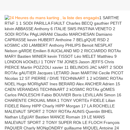
1 SARTHE
RTkF 1 1 SODI PARILLA FIAULT Charles BECQ gauthier PETIT
kévin ABBASSE Anthony 6 ITALIE SWS PASTINA VENETO 2
SODI ROTAx PAgLIARANI Claudio MARCHESAN Damiano
CAPRASSE kevin HUBERT Anthoine 7 BELgIQUE RSD 2
kOSMIC x30 LAMBERT Anthony PHILIPS Benoit NESPLAT
Nelson gARDE Emilien 8 AUCkLAND MD 2 RICCIARDO ROTAx
MARY Bastien MINIER kevin TISSOT Léo MELET Matthieu 9
LONDON kOOkELI 1 TONY TM JONES Jason JEFFS Chris
PIERCE Martin POZZOLI xavier 11 BELINOIS JAC kART 2 SODI
ROTAx gAUTIER Jacques LETARD Jean MARTINI Cecile PICOT
Nicolas 12 ST PIERRE / DIVE TECHNIkART 1 2 kOSMIC ROTAx
NOEL Hugo MORIgNAT Ines BERARD Alex ANCHER Adrien 15
CAEN VERANDAS TECHNIkART 2 kOSMIC ROTAx gOMES
Carlos PAOLESCHI Fabio BOUVIER Boris LEVILLAIN Simon 16
CHARENTE CROUAIL MMA 1 TONY VORTEx FIDELE Lilian
FIDELE Rémy HIPP Charly HIPP Morgan 17 LA ROCHELLE
MALEVAUT SPORT 2 TONY ROTAx AUNIS Quentin BIHEL
Nathan LEgUAY Bastien MANCE Romain 19 LE MANS
MALEVAUT SPORT 2 TONY SUPER ROk LE FLOCH François
PAQUIER Charly MONgONDRY guillaume MIQUEL Antoine 24