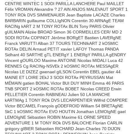
CENTRE WINTEC 1 SODI PARILLA LANCHERE Paul MAILLET
Félix VROMAN Alexandre ? 27 AIN ANJOS MALEVAUT SPORT 1
TONY ROk DVS SIMMENAUER Jean Baptiste LACAZE Charles
BARBARIN guillaume COLLIgNON Corentin 30 ARNAgE TEAM
RACINg kART 2 M TONY ROTAx BLIN Tony PARIS Olivier
gUILMAIN Alizée BROAD Simon 36 CORMEILLES CER/ MD 2
SODI ROTAx COPINOT Jérôme BORgET Bastien LAVERgNE
Franck VARUTTI Alban 37 TOURS TECHNIkART 2 kOSMIC
ROTAx DELIN Arnaud PETIT xavier LAFOY Thomas PANDA
Sidhant 40 SARTHE gTL ENERgY 1 ENERgY PARILLA gENDRY
Vincent gOURLOO Maxime ANTOINE Nicolas MIDALI Luca 42
RENNES Cg RACINg-NSVEk 2 kOSMIC ROTAx MESSAgER
Nicolas LE DIZEZ gwenael gILSON Corentin EBEL gautier 44
MAINE ET LOIRE 2EkJ 3 SODI ROTAx PEYRUSSAN Mat
MÉMAIN gatien BOHAL Victor BUI DUY MINH Emma 46 PARIS
TNB SPORT 2 kOSMIC ROTAx BOBET Nicolas CREED Erwin
PELLETIER Corentin RABINEAU Julien 50 LA MANCHE
kARTMAg 1 TONY ROk DVS LECARPENTIER Wilfrid COMPERE
Victor BECAMEL François gODEFROID William 54 BRETAgNE
SkC 1 kOSMIC ROTAx EVO HOUTIN Jonathan LEMOIgNE gael
LEMOIgNE Sébastien ROBIN Maxime 61 ORNE SPEED
ADVENTURE 1 M TONY ROk DVS BALOCHE Florian CARLIN
grégory gIBIER Sébastien RICHARD Jean-Charles 70 DIJON