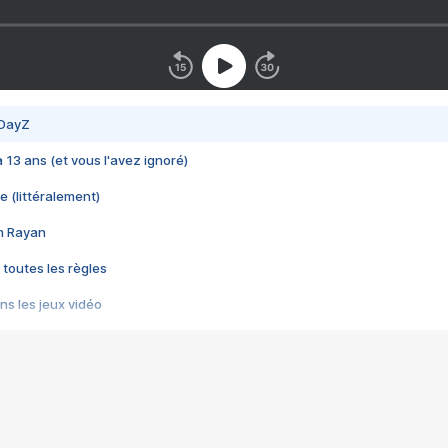
 DayZ
 a 13 ans (et vous l'avez ignoré)
e (littéralement)
im Rayan
 toutes les règles
s les jeux vidéo
us choquant de Rockstar ? - Le scandale BULLY
e plus moche de Steam
du RÊVE tourne au CAUCHEMAR