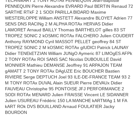
TECHNIkART 2 TONY ROTAx PENNEQUIN Jean-Baptiste
PENNEQUIN Pierre Alexandre EVRARD Paul BERTIN Renaud 72
SARTHE RTkF 2 1 SODI PARILLA BIDARD Maxime
WESTERLOPPE William ANSTETT Alexandre BLOYET Adrien 77
SENS DNS RACINg 2 M ALPHA ROTAx HERVAS Didier
LAMORET Arnaud BAILLY Thomas BARTHELOT gilles 83 ST
TROPEZ SONIC 2 kOSMIC ROTAx FALCHERO Julien COUDERT
Anthony RAYMOND Cyril MASSOT PELLET geoffrey 84 ST
TROPEZ SONIC 2 M kOSMIC ROTAx gIUDICI Patrick LAUNAY
Didier TENEkETZIAN William JUNgO Aymeric 87 LIMOgES AFPk
2 TONY ROTAx ROI SANS SAC Nicolas DUBOUILLE David
MONNIER Mathieu DEMANSE Jeoffrey 91 ARPAJON TEAM
gAMATT 2 TONY ROTAx DAgUZE Eric BOUCHER Bastien
RIVIERE Serge DEPTUCH Joel 93 ILE-DE-FRANCE TEAM 93 2
M TONY ROTAx DUVAL Alain SUEUR Pierre DEVAUx Didier
FAUVEAU Christophe 95 PONTOISE JFJ PERFORMANCE 2
SODI ROTAx MENARD Julien FRAISSE Vincent LE SIDANNER
Julien USUREAU Frédéric 150 LA MANCHE kARTMAg 1 M FA
kART ROk DVS BOUILLAND Arnaud FOULATIER Jacky
BOURDON