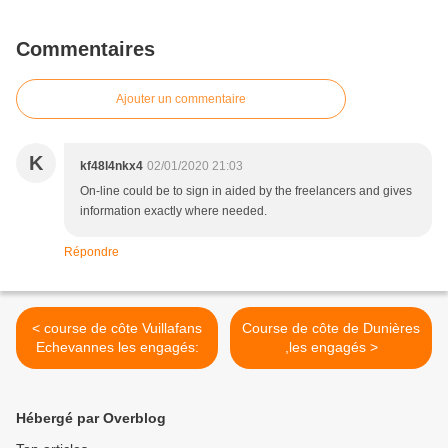
Commentaires
Ajouter un commentaire
K
kf48l4nkx4
02/01/2020 21:03
On-line could be to sign in aided by the freelancers and gives
information exactly where needed.
Répondre
< course de côte Vuillafans
Course de côte de Dunières
Echevannes les engagés:
,les engagés >
Hébergé par Overblog