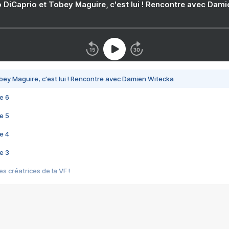
 DiCaprio et Tobey Maguire, c'est lui ! Rencontre avec Dam
bey Maguire, c'est lui ! Rencontre avec Damien Witecka
e 6
e 5
e 4
e 3
s créatrices de la VF !
e 2
e 1
e Mektoub My Love arrive enfin ! Rencontre avec Shaïn Boumedine et Sal