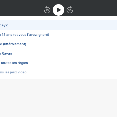
 DayZ
 a 13 ans (et vous l'avez ignoré)
e (littéralement)
im Rayan
 toutes les règles
s les jeux vidéo
us choquant de Rockstar ? - Le scandale BULLY
e plus moche de Steam
du RÊVE tourne au CAUCHEMAR
pendant 8 heures