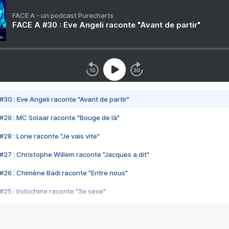
FACE A - un podcast Purecharts
FACE A #30 : Eve Angeli raconte "Avant de partir"
#30 : Eve Angeli raconte "Avant de partir"
#29 : MC Solaar raconte "Bouge de là"
28 : Lorie raconte "Je vais vite"
#27 : Christophe Willem raconte "Jacques a dit"
#26 : Chimène Badi raconte "Entre nous"
#25 : Indochine raconte "3e sexe"
#24 : Zaho raconte "C'est chelou"
#23 : Patrick Bruel raconte "Au café des délices"