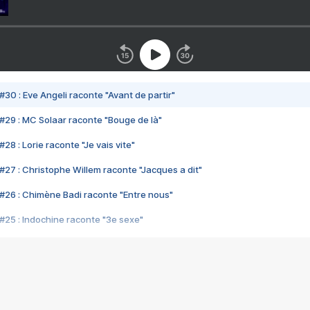
#30 : Eve Angeli raconte "Avant de partir"
#29 : MC Solaar raconte "Bouge de là"
28 : Lorie raconte "Je vais vite"
#27 : Christophe Willem raconte "Jacques a dit"
#26 : Chimène Badi raconte "Entre nous"
#25 : Indochine raconte "3e sexe"
#24 : Zaho raconte "C'est chelou"
#23 : Patrick Bruel raconte "Au café des délices"
#22 : Kyo raconte "Le chemin"