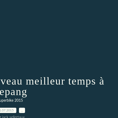
veau meilleur temps à
epang
uperbike 2015
1.07.2015
…
r jack sellertaux