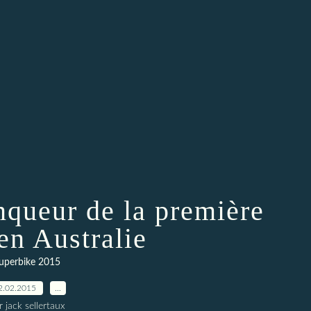
nqueur de la première
en Australie
uperbike 2015
2.02.2015
…
r jack sellertaux