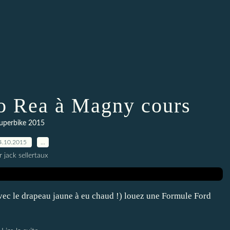
o Rea à Magny cours
uperbike 2015
4.10.2015
…
r jack sellertaux
avec le drapeau jaune à eu chaud !) louez une Formule Ford