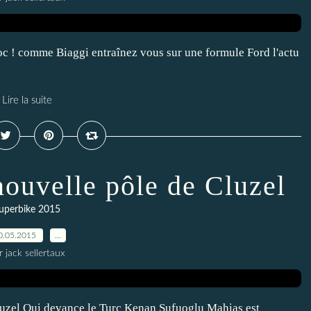
oc ! comme Biaggi entraînez vous sur une formule Ford l'actu
Lire la suite
nouvelle pôle de Cluzel
uperbike 2015
0.05.2015
…
r jack sellertaux
Cluzel Qui devance le Turc Kenan Sufuoglu Mahias est