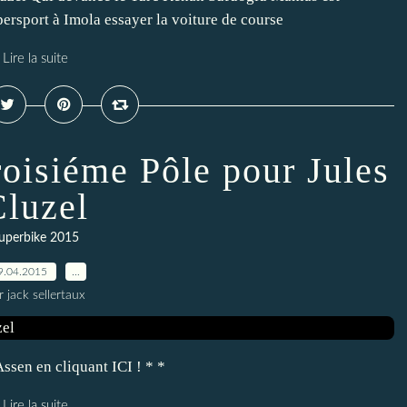
ersport à Imola essayer la voiture de course
Lire la suite
roisiéme Pôle pour Jules
luzel
uperbike 2015
9.04.2015
…
r jack sellertaux
Assen en cliquant ICI ! * *
Lire la suite