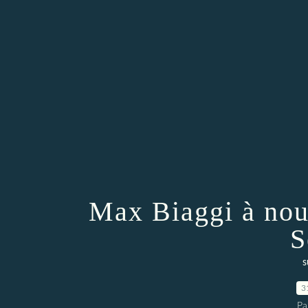
Max Biaggi à nou
S
s
3
Pa