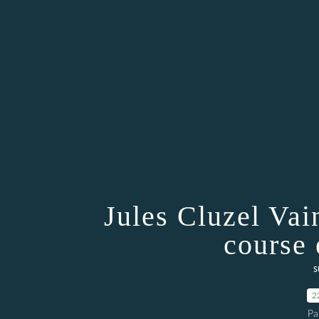
Jules Cluzel Vai
course 
s
2
Pa