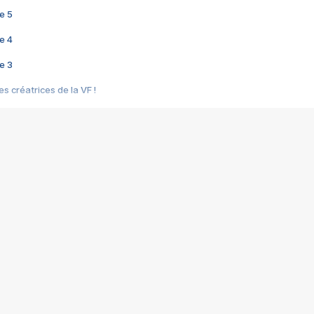
e 5
e 4
e 3
s créatrices de la VF !
e 2
e 1
e Mektoub My Love arrive enfin ! Rencontre avec Shaïn Boumedine et Sal
i : après Toni en famille
elle réalise le bouleversant Dites lui que je l'aime
ais ! Rencontre autour de Vie privée de Rebecca Zlotowski
 de Marguerite, Grave... Rencontre avec Ella Rumpf
 Les Rêveurs, un film intime sur la santé mentale