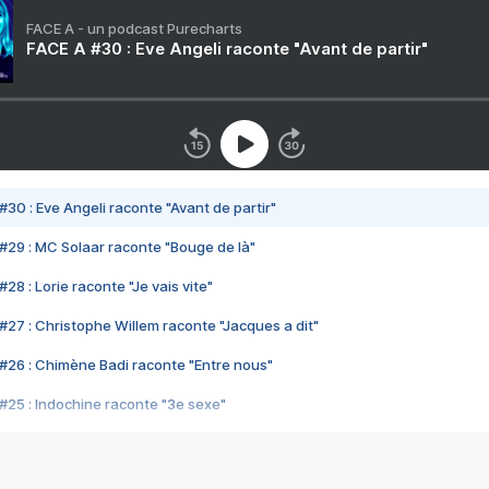
FACE A - un podcast Purecharts
FACE A #30 : Eve Angeli raconte "Avant de partir"
#30 : Eve Angeli raconte "Avant de partir"
#29 : MC Solaar raconte "Bouge de là"
28 : Lorie raconte "Je vais vite"
#27 : Christophe Willem raconte "Jacques a dit"
#26 : Chimène Badi raconte "Entre nous"
#25 : Indochine raconte "3e sexe"
#24 : Zaho raconte "C'est chelou"
#23 : Patrick Bruel raconte "Au café des délices"