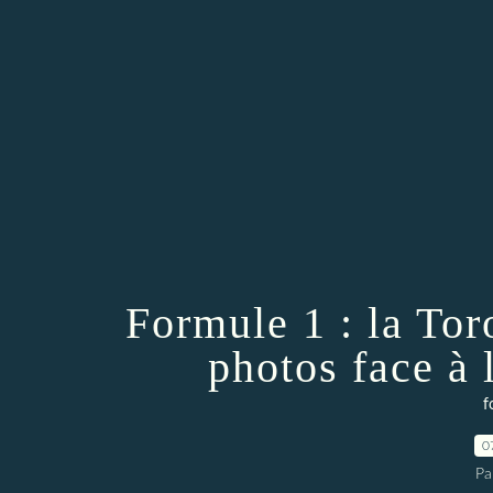
Formule 1 : la To
photos face à
f
0
Pa