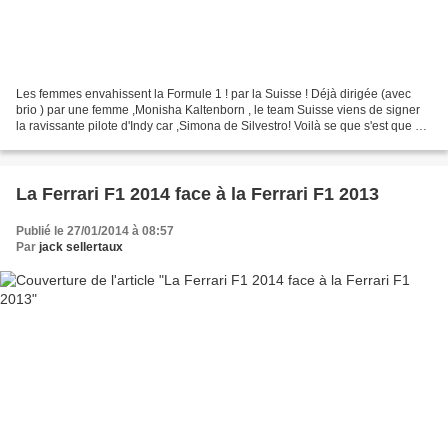
Les femmes envahissent la Formule 1 ! par la Suisse ! Déjà dirigée (avec
brio ) par une femme ,Monisha Kaltenborn , le team Suisse viens de signer
la ravissante pilote d'Indy car ,Simona de Silvestro! Voilà se que s'est que de
laisser les petites filles...
La Ferrari F1 2014 face à la Ferrari F1 2013
Publié le 27/01/2014 à 08:57
Par
jack sellertaux