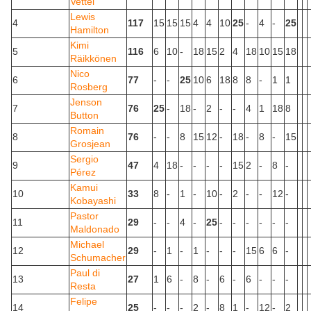
Vettel
Lewis
4
117
15
15
15
4
4
10
25
-
4
-
25
Hamilton
Kimi
5
116
6
10
-
18
15
2
4
18
10
15
18
Räikkönen
Nico
6
77
-
-
25
10
6
18
8
8
-
1
1
Rosberg
Jenson
7
76
25
-
18
-
2
-
-
4
1
18
8
Button
Romain
8
76
-
-
8
15
12
-
18
-
8
-
15
Grosjean
Sergio
9
47
4
18
-
-
-
-
15
2
-
8
-
Pérez
Kamui
10
33
8
-
1
-
10
-
2
-
-
12
-
Kobayashi
Pastor
11
29
-
-
4
-
25
-
-
-
-
-
-
Maldonado
Michael
12
29
-
1
-
1
-
-
-
15
6
6
-
Schumacher
Paul di
13
27
1
6
-
8
-
6
-
6
-
-
-
Resta
Felipe
14
25
-
-
-
2
-
8
1
-
12
-
2