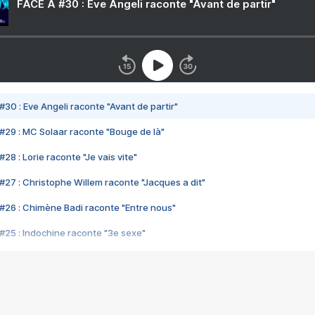
FACE A #30 : Eve Angeli raconte "Avant de partir"
#30 : Eve Angeli raconte "Avant de partir"
#29 : MC Solaar raconte "Bouge de là"
28 : Lorie raconte "Je vais vite"
#27 : Christophe Willem raconte "Jacques a dit"
#26 : Chimène Badi raconte "Entre nous"
#25 : Indochine raconte "3e sexe"
#24 : Zaho raconte "C'est chelou"
#23 : Patrick Bruel raconte "Au café des délices"
#22 : Kyo raconte "Le chemin"