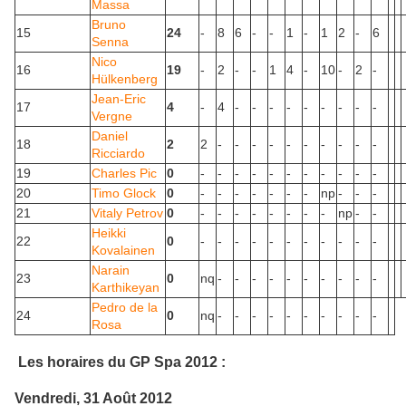
Massa
Bruno
15
24
-
8
6
-
-
1
-
1
2
-
6
Senna
Nico
16
19
-
2
-
-
1
4
-
10
-
2
-
Hülkenberg
Jean-Eric
17
4
-
4
-
-
-
-
-
-
-
-
-
Vergne
Daniel
18
2
2
-
-
-
-
-
-
-
-
-
-
Ricciardo
19
Charles Pic
0
-
-
-
-
-
-
-
-
-
-
-
20
Timo Glock
0
-
-
-
-
-
-
-
np
-
-
-
21
Vitaly Petrov
0
-
-
-
-
-
-
-
-
np
-
-
Heikki
22
0
-
-
-
-
-
-
-
-
-
-
-
Kovalainen
Narain
23
0
nq
-
-
-
-
-
-
-
-
-
-
Karthikeyan
Pedro de la
24
0
nq
-
-
-
-
-
-
-
-
-
-
Rosa
Les horaires du GP Spa 2012 :
Vendredi, 31 Août 2012