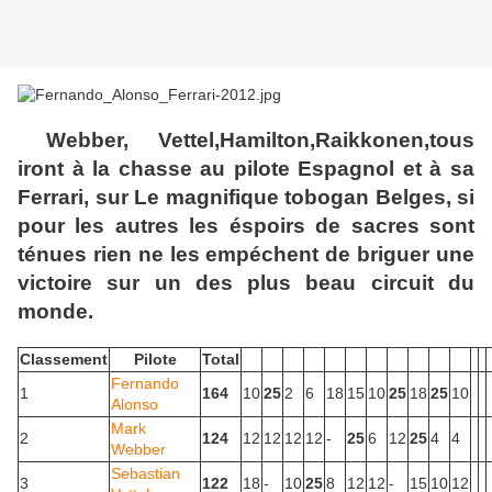
Webber, Vettel,Hamilton,Raikkonen,tous
iront à la chasse au pilote Espagnol et à sa
Ferrari, sur Le magnifique tobogan Belges, si
pour les autres les éspoirs de sacres sont
ténues rien ne les empéchent de briguer une
victoire sur un des plus beau circuit du
monde.
Classement
Pilote
Total
Fernando
1
164
10
25
2
6
18
15
10
25
18
25
10
Alonso
Mark
2
124
12
12
12
12
-
25
6
12
25
4
4
Webber
Sebastian
3
122
18
-
10
25
8
12
12
-
15
10
12