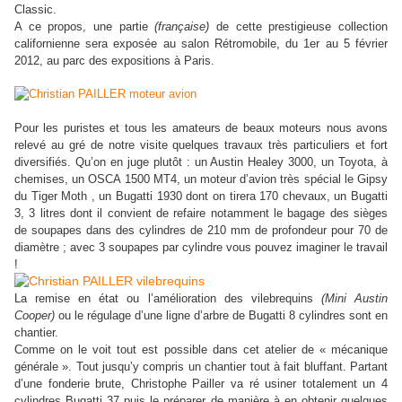
Classic.
A ce propos, une partie
(française)
de cette prestigieuse collection
californienne sera exposée au salon Rétromobile, du 1er au 5 février
2012, au parc des expositions à Paris.
Pour les puristes et tous les amateurs de beaux moteurs nous avons
relevé au gré de notre visite quelques travaux très particuliers et fort
diversifiés. Qu’on en juge plutôt : un Austin Healey 3000, un Toyota, à
chemises, un OSCA 1500 MT4, un moteur d’avion très spécial le Gipsy
du Tiger Moth , un Bugatti 1930 dont on tirera 170 chevaux, un Bugatti
3, 3 litres dont il convient de refaire notamment le bagage des sièges
de soupapes dans des cylindres de 210 mm de profondeur pour 70 de
diamètre ; avec 3 soupapes par cylindre vous pouvez imaginer le travail
!
La remise en état ou l’amélioration des vilebrequins
(Mini Austin
Cooper)
ou le régulage d’une ligne d’arbre de Bugatti 8 cylindres sont en
chantier.
Comme on le voit tout est possible dans cet atelier de « mécanique
générale ». Tout jusqu’y compris un chantier tout à fait bluffant. Partant
d’une fonderie brute, Christophe Pailler va ré usiner totalement un 4
cylindres Bugatti 37 puis le préparer de manière à en obtenir quelques