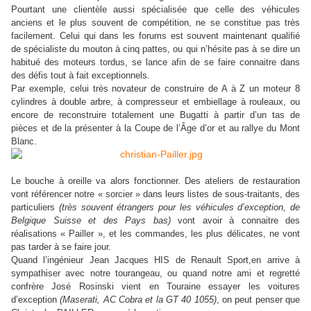
Pourtant une clientèle aussi spécialisée que celle des véhicules
anciens et le plus souvent de compétition, ne se constitue pas très
facilement. Celui qui dans les forums est souvent maintenant qualifié
de spécialiste du mouton à cinq pattes, ou qui n’hésite pas à se dire un
habitué des moteurs tordus, se lance afin de se faire connaitre dans
des défis tout à fait exceptionnels.
Par exemple, celui très novateur de construire de A à Z un moteur 8
cylindres à double arbre, à compresseur et embiellage à rouleaux, ou
encore de reconstruire totalement une Bugatti à partir d’un tas de
pièces et de la présenter à la Coupe de l’Âge d’or et au rallye du Mont
.
Blanc
Le bouche à oreille va alors fonctionner. Des ateliers de restauration
vont référencer notre « sorcier » dans leurs listes de sous-traitants, des
particuliers
(très souvent étrangers pour les véhicules d’exception, de
Belgique Suisse et des Pays bas)
vont avoir à connaitre des
réalisations « Pailler », et les commandes, les plus délicates, ne vont
pas tarder à se faire jour.
Quand l’ingénieur Jean Jacques HIS de Renault Sport,en arrive à
sympathiser avec notre tourangeau, ou quand notre ami et regretté
confrère José Rosinski vient en Touraine essayer les voitures
d’exception
(Maserati, AC Cobra et la GT 40 1055)
, on peut penser que