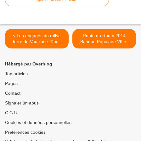
< Les engagés du rallye
Route du Rhum 2014
terre du Vaucluse .Cuoq
,Banque Populaire VII est
arrive en leader
leader >
Hébergé par Overblog
Top articles
Pages
Contact
Signaler un abus
C.G.U.
Cookies et données personnelles
Préférences cookies