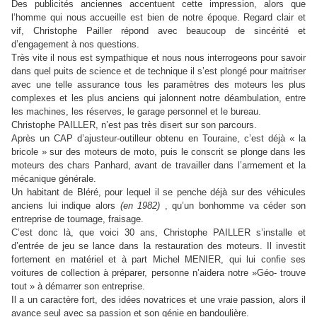
Des publicités anciennes accentuent cette impression, alors que
l’homme qui nous accueille est bien de notre époque. Regard clair et
vif, Christophe Pailler répond avec beaucoup de sincérité et
d’engagement à nos questions.
Très vite il nous est sympathique et nous nous interrogeons pour savoir
dans quel puits de science et de technique il s’est plongé pour maitriser
avec une telle assurance tous les paramètres des moteurs les plus
complexes et les plus anciens qui jalonnent notre déambulation, entre
les machines, les réserves, le garage personnel et le bureau.
Christophe PAILLER, n’est pas très disert sur son parcours.
Après un CAP d’ajusteur-outilleur obtenu en Touraine, c’est déjà « la
bricole » sur des moteurs de moto, puis le conscrit se plonge dans les
moteurs des chars Panhard, avant de travailler dans l’armement et la
mécanique générale.
Un habitant de Bléré, pour lequel il se penche déjà sur des véhicules
anciens lui indique alors
(en 1982)
, qu’un bonhomme va céder son
entreprise de tournage, fraisage.
C’est donc là, que voici 30 ans, Christophe PAILLER s’installe et
d’entrée de jeu se lance dans la restauration des moteurs. Il investit
fortement en matériel et à part Michel MENIER, qui lui confie ses
voitures de collection à préparer, personne n’aidera notre »Géo- trouve
tout » à démarrer son entreprise.
Il a un caractère fort, des idées novatrices et une vraie passion, alors il
avance seul avec sa passion et son génie en bandoulière.