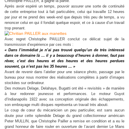
Christophe PAILLER, a gagné la partie.
Après avoir espéré un temps, pouvoir assurer une sorte de continuité
de cette entreprise tout à fait particulière, celui qui travaille 12 heures
par jour et ne prend des week-end que depuis très peu de temps, a vu
renoncer celui en qui il fondait quelque espoir, et ce à cause d’un travail
trop prenant.
Avec regret Christophe PAILLER conclut ce délicat sujet de la
transmission d’expérience par ces mots :
« Dans l’immédiat je n’ai pas trouvé quelqu’un de très intéressé
dans ce domaine là … il y a beaucoup d’heures à donner, faut pas
rêver, c’est des heures et des heures et des heures perdues
souvent, ça n’est pas les 35 heures … »
Avant de revenir dans l’atelier pour une séance photo, passage par le
bureau pour nous montrer des réalisations complètes à partir d’images
stockées sur ordinateur.
Des moteurs Delage, Delahaye, Bugatti ont été « revisités » de manière
à leur redonner jeunesse et performances. Le moteur Guyot
d’Indianapolis 1922 avec sa conception originale des échappements,
son embrayage multi disques représenta un travail très abouti.
Le coup de cœur du mécanicien un peu particulier, est sans aucun
doute pour cette splendide Delage du grand collectionneur américain
Peter MULLIN, que Christophe Pailler a remise en condition et a eu le
grand honneur de faire rouler en ouverture de l’avant dernier Le Mans