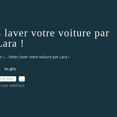
s laver votre voiture par
Lara !
 !.....faites laver votre voiture par Lara !
les girls
2.07.2019
…
r jack sellertaux