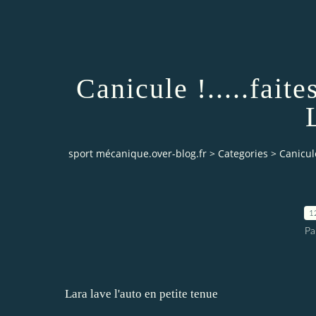
Canicule !.....faite
sport mécanique.over-blog.fr
>
Categories
>
Canicule
1
Pa
Lara lave l'auto en petite tenue