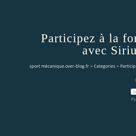
Participez à la f
avec Siri
sport mécanique.over-blog.fr
>
Categories
>
Partici
1
Pa