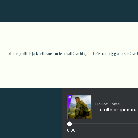
Voir le profil de
jack sellertaux
sur le portail Overblog
Créer un blog gratuit sur Over
Hall of Game
La folle origine du
0:00