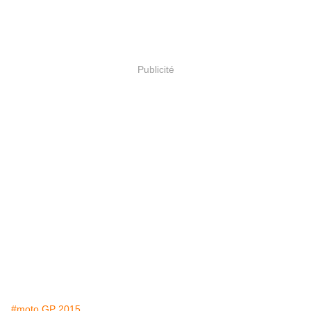
Publicité
#moto GP 2015